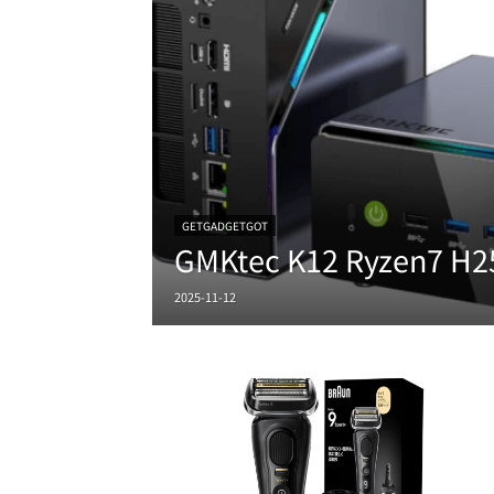
GETGADGETGOT
GMKtec K12 Ryzen7 H
2025-11-12