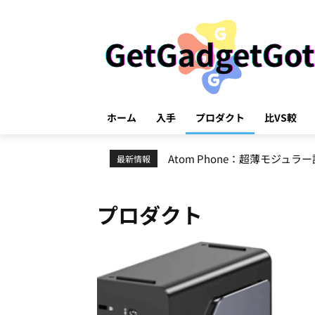
ホーム
入手
プロダクト
比VS較
Atom Phone：超薄モジュラ
GPT-5.5：エージェント機能
最新情報
プロダクト