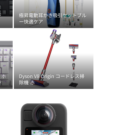
ド
極昇電動耳かき吸引セットブル
ー快適ケア
L ホ
Dyson V8 Origin コードレス掃
ド
除機 赤