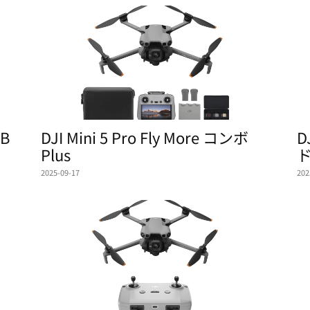
B
DJI Mini 5 Pro Fly More コンボ
D
Plus
2025-09-17
202