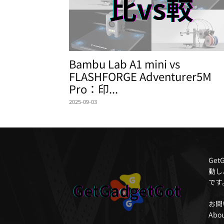
Bambu Lab A1 mini vs
FLASHFORGE Adventurer5M
Pro：印...
2025-09-03
Ge
動し
です
お問
Abou