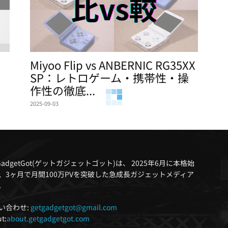
Miyoo Flip vs ANBERNIC RG35XX
SP：レトロゲーム・携帯性・操
作性の徹底...
2025-09-03
tGadgetGot(ゲットガジェットゴット)は、 2025年6月に本格始
、3ヶ月で月間100万PVを突破した急成長ガジェットメディア
。
い合わせ:
getgadgetgot@gmail.com
t:
about.getgadgetgot.com