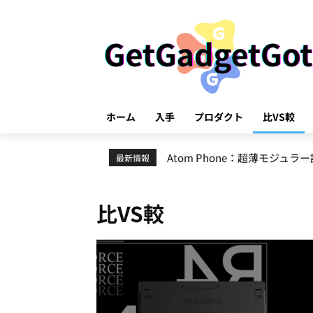
ホーム
入手
プロダクト
比VS較
GPT-5.5：エージェント機能
最新情報
比VS較