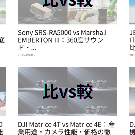
Sony SRS-RA5000 vs Marshall
J
底
EMBERTON III：360度サウン
F
ド・...
比
2025-09-03
202
D
DJI Matrice 4T vs Matrice 4E：産
D
能
業用途・カメラ性能・価格の徹