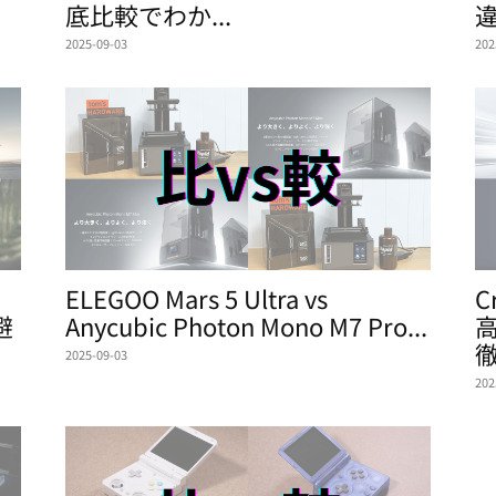
底比較でわか...
違
2025-09-03
202
ELEGOO Mars 5 Ultra vs
C
避
Anycubic Photon Mono M7 Pro...
徹
2025-09-03
202