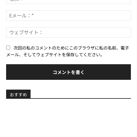
ン
前
ト：
*
E
メ
ー
ウ
ル
ェ
*
ブ
次回の私のコメントのためにこのブラウザに私の名前、電子
サ
メール、そしてウェブサイトを保存してください。
イ
ト
おすすめ