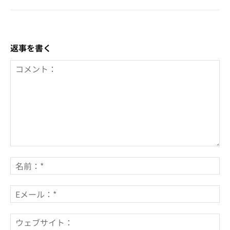
返事を書く
コ
メ
名
ン
前
ト：
*
E
メ
ー
ウ
ル
ェ