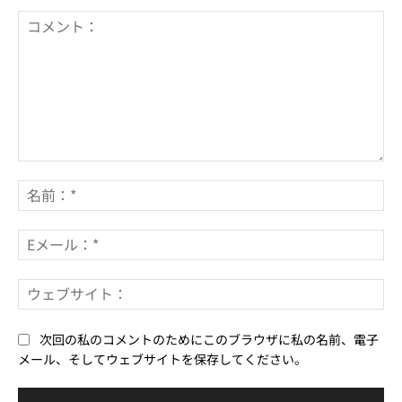
コ
メ
名
ン
前
ト：
*
E
メ
ー
ウ
ル
ェ
*
ブ
次回の私のコメントのためにこのブラウザに私の名前、電子
サ
メール、そしてウェブサイトを保存してください。
イ
ト