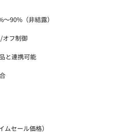
0%～90%（非結露）
/オフ制御
ズ製品と連携可能
適合
、タイムセール価格）