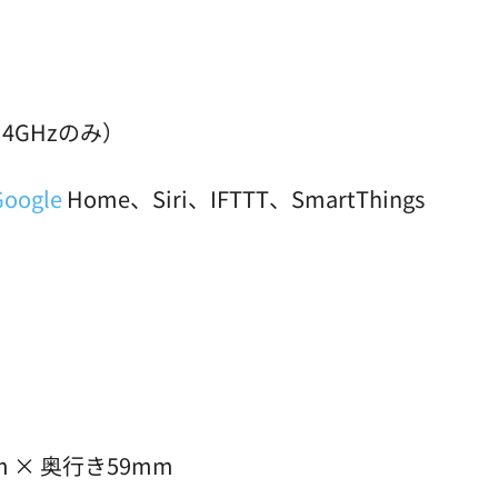
（2.4GHzのみ）
Google
Home、Siri、IFTTT、SmartThings
m × 奥行き59mm