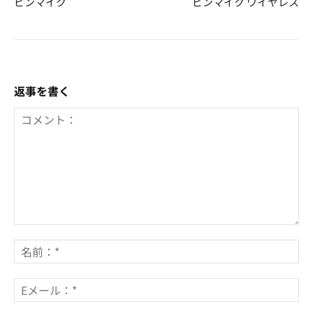
ピンマイク
ピンマイク ワイヤレス
返事を書く
コ
メ
名
ン
前
ト：
*
E
メ