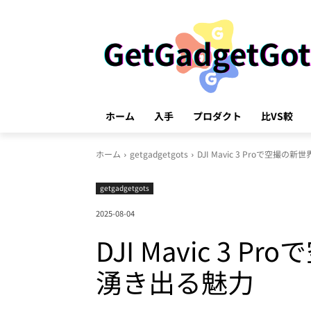
ホーム
入手
プロダクト
比VS較
ホーム
getgadgetgots
DJI Mavic 3 Proで
getgadgetgots
2025-08-04
DJI Mavic 
湧き出る魅力