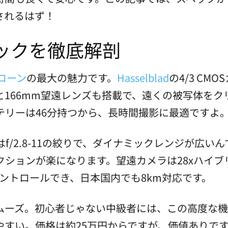
されるはず！
のスペックを徹底解剖
ローン
の最大の魅力です。
Hasselblad
の4/3 CM
と166mm望遠レンズも搭載で、遠くの被写体を
テリーは46分持つから、長時間撮影に最適ですよ
f/2.8-11の絞りで、ダイナミックレンジが広いんで
クションが楽になります。望遠カメラは28xハイブ
コントロールでき、日本国内でも8km対応です。
がスムーズ。初心者じゃない中級者には、この高度な機
やすい。価格は約25万円からですが、価値ありで