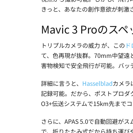
きっと、あなたの創作意欲が刺激
Mavic 3 Pro
トリプルカメラの威力 が、この
ド
て、色再現が抜群。70mm中望遠
害物検知で安全飛行が可能。バッ
詳細に言うと、
Hasselblad
カメラは
記録可能。だから、ポストプロダ
O3+伝送システムで15km先まで
さらに、APAS 5.0で自動回避
で、折りたたみ式だから持ち運び