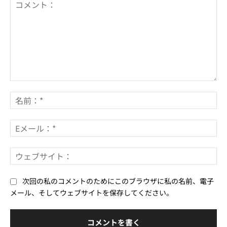
コ
メ
名
ン
前
ト：
*
E
メ
ー
ウ
ル
ェ
*
ブ
次回の私のコメントのためにこのブラウザに私の名前、電子
サ
メール、そしてウェブサイトを保存してください。
イ
ト