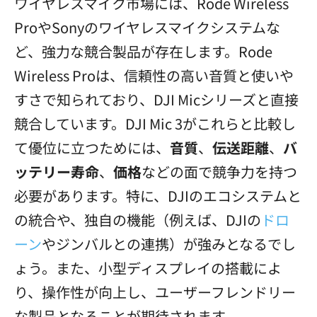
ワイヤレスマイク市場には、Rode Wireless
ProやSonyのワイヤレスマイクシステムな
ど、強力な競合製品が存在します。Rode
Wireless Proは、信頼性の高い音質と使いや
すさで知られており、DJI Micシリーズと直接
競合しています。DJI Mic 3がこれらと比較し
て優位に立つためには、
音質
、
伝送距離
、
バ
ッテリー寿命
、
価格
などの面で競争力を持つ
必要があります。特に、DJIのエコシステムと
の統合や、独自の機能（例えば、DJIの
ドロ
ーン
やジンバルとの連携）が強みとなるでし
ょう。また、小型ディスプレイの搭載によ
り、操作性が向上し、ユーザーフレンドリー
な製品となることが期待されます。