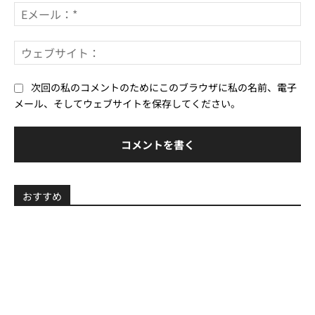
E
メ
ー
ウ
ル
ェ
*
ブ
次回の私のコメントのためにこのブラウザに私の名前、電子
サ
メール、そしてウェブサイトを保存してください。
イ
ト
おすすめ