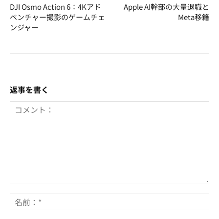
DJI Osmo Action 6：4Kアド
Apple AI幹部の大量退職と
ベンチャー撮影のゲームチェ
Meta移籍
ンジャー
返事を書く
コ
メ
名
ン
前
ト：
*