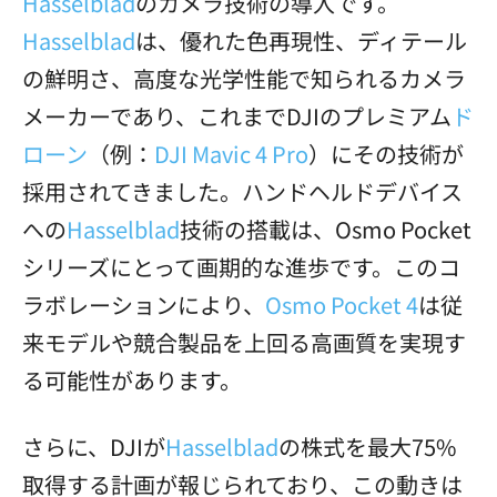
Hasselblad
のカメラ技術の導入です。
Hasselblad
は、優れた色再現性、ディテール
の鮮明さ、高度な光学性能で知られるカメラ
メーカーであり、これまでDJIのプレミアム
ド
ローン
（例：
DJI Mavic 4 Pro
）にその技術が
採用されてきました。ハンドヘルドデバイス
への
Hasselblad
技術の搭載は、Osmo Pocket
シリーズにとって画期的な進歩です。このコ
ラボレーションにより、
Osmo Pocket 4
は従
来モデルや競合製品を上回る高画質を実現す
る可能性があります。
さらに、DJIが
Hasselblad
の株式を最大75%
取得する計画が報じられており、この動きは