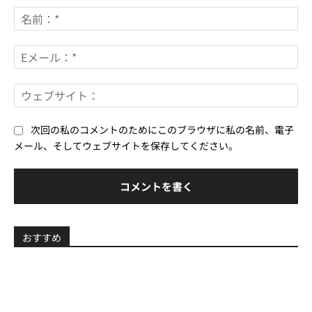
メ
名
ン
前
ト：
*
E
メ
ー
ウ
ル
ェ
*
ブ
次回の私のコメントのためにこのブラウザに私の名前、電子
サ
メール、そしてウェブサイトを保存してください。
イ
ト
おすすめ