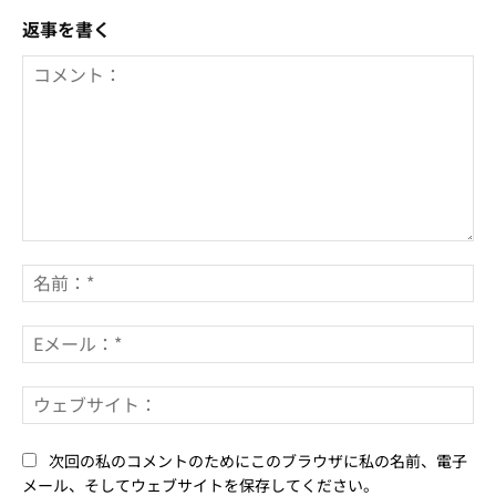
返事を書く
コ
メ
名
ン
前
ト：
*
E
メ
ー
ウ
ル
ェ
*
ブ
次回の私のコメントのためにこのブラウザに私の名前、電子
サ
メール、そしてウェブサイトを保存してください。
イ