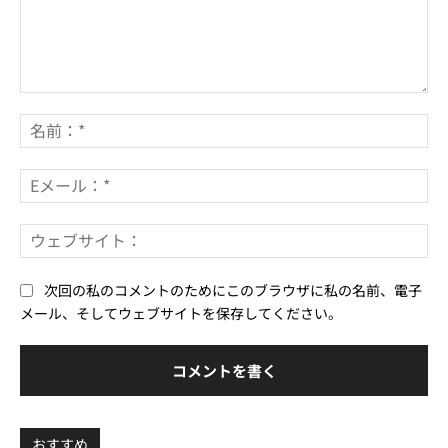
コ
メ
名
ン
前
ト：
*
E
メ
ー
ウ
ル
ェ
*
ブ
次回の私のコメントのためにこのブラウザに私の名前、電子
サ
メール、そしてウェブサイトを保存してください。
イ
ト
おすすめ