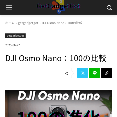
ホーム
getgadgetgot
DJI Osmo Nano：100の比較
getgadgetgot
2025-06-27
DJI Osmo Nano：100の比較