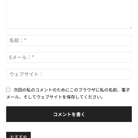
コ
メ
名
ン
前
ト：
*
E
メ
ー
ウ
ル
ェ
*
ブ
次回の私のコメントのためにこのブラウザに私の名前、電子
サ
メール、そしてウェブサイトを保存してください。
イ
ト
おすすめ