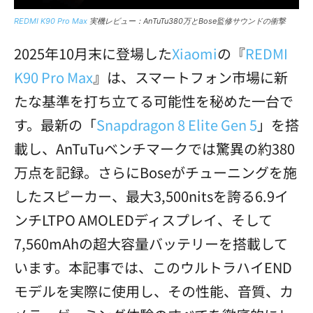
REDMI K90 Pro Max
実機レビュー：AnTuTu380万とBose監修サウンドの衝撃
2025年10月末に登場した
Xiaomi
の『
REDMI
K90 Pro Max
』は、スマートフォン市場に新
たな基準を打ち立てる可能性を秘めた一台で
す。最新の「
Snapdragon 8 Elite Gen 5
」を搭
載し、AnTuTuベンチマークでは驚異の約380
万点を記録。さらにBoseがチューニングを施
したスピーカー、最大3,500nitsを誇る6.9イ
ンチLTPO AMOLEDディスプレイ、そして
7,560mAhの超大容量バッテリーを搭載して
います。本記事では、このウルトラハイEND
モデルを実際に使用し、その性能、音質、カ