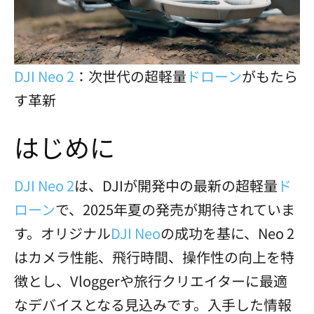
DJI Neo 2
：次世代の超軽量
ドローン
がもたら
す革新
はじめに
DJI Neo 2
は、DJIが開発中の最新の超軽量
ド
ローン
で、2025年夏の発売が期待されていま
す。オリジナル
DJI Neo
の成功を基に、Neo 2
はカメラ性能、飛行時間、操作性の向上を特
徴とし、Vloggerや旅行クリエイターに最適
なデバイスとなる見込みです。入手した情報