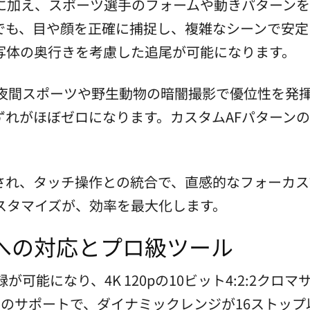
に加え、スポーツ選手のフォームや動きパターンを
でも、目や顔を正確に捕捉し、複雑なシーンで安定
写体の奥行きを考慮した追尾が可能になります。
、夜間スポーツや野生動物の暗闇撮影で優位性を発
ずれがほぼゼロになります。カスタムAFパターン
され、タッチ操作との統合で、直感的なフォーカス
スタマイズが、効率を最大化します。
への対応とプロ級ツール
録が可能になり、4K 120pの10ビット4:2:2ク
og 3のサポートで、ダイナミックレンジが16スト