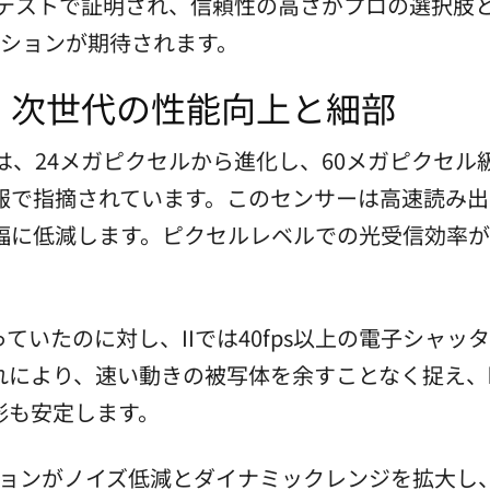
ドテストで証明され、信頼性の高さがプロの選択肢
ーションが期待されます。
：次世代の性能向上と細部
サーは、24メガピクセルから進化し、60メガピクセル級
報で指摘されています。このセンサーは高速読み出
幅に低減します。ピクセルレベルでの光受信効率が
っていたのに対し、IIでは40fps以上の電子シャッタ
れにより、速い動きの被写体を余すことなく捉え、
影も安定します。
ジョンがノイズ低減とダイナミックレンジを拡大し、ネイテ