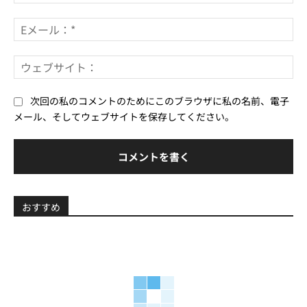
ン
前
ト：
*
E
メ
ー
ウ
ル
ェ
*
ブ
次回の私のコメントのためにこのブラウザに私の名前、電子
サ
メール、そしてウェブサイトを保存してください。
イ
ト
おすすめ