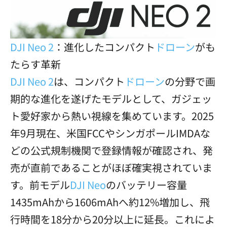
DJI Neo 2
：進化したコンパクト
ドローン
がも
たらす革新
DJI Neo 2
は、コンパクト
ドローン
の分野で画
期的な進化を遂げたモデルとして、ガジェッ
ト愛好家から熱い視線を集めています。2025
年9月現在、米国FCCやシンガポールIMDAな
どの公式規制機関で登録情報が確認され、発
売が直前であることがほぼ確実視されていま
す。前モデル
DJI Neo
のバッテリー容量
1435mAhから1606mAhへ約12%増加し、飛
行時間を18分から20分以上に延長。これによ