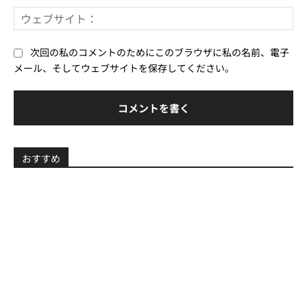
ー
ウ
ル
ェ
*
ブ
次回の私のコメントのためにこのブラウザに私の名前、電子
サ
メール、そしてウェブサイトを保存してください。
イ
ト
おすすめ