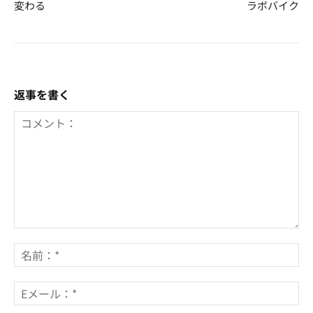
変わる
ラボバイク
返事を書く
コ
メ
名
ン
前
ト：
*
E
メ