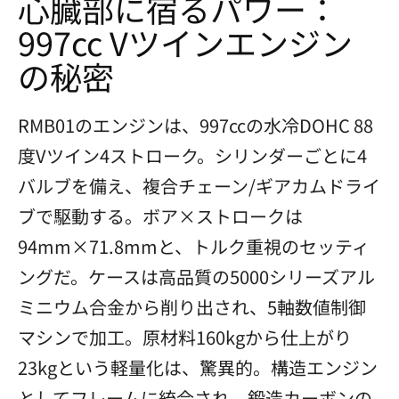
心臓部に宿るパワー：
997cc Vツインエンジン
の秘密
RMB01のエンジンは、997ccの水冷DOHC 88
度Vツイン4ストローク。シリンダーごとに4
バルブを備え、複合チェーン/ギアカムドライ
ブで駆動する。ボア×ストロークは
94mm×71.8mmと、トルク重視のセッティ
ングだ。ケースは高品質の5000シリーズアル
ミニウム合金から削り出され、5軸数値制御
マシンで加工。原材料160kgから仕上がり
23kgという軽量化は、驚異的。構造エンジン
としてフレームに統合され、鍛造カーボンの