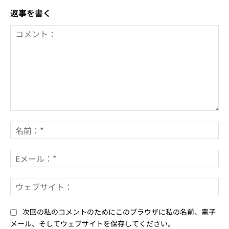
返事を書く
コ
メ
名
ン
前
ト：
*
E
メ
ー
ウ
ル
ェ
*
ブ
次回の私のコメントのためにこのブラウザに私の名前、電子
サ
メール、そしてウェブサイトを保存してください。
イ