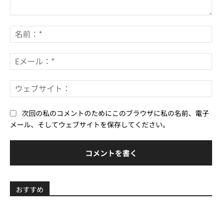
コ
メ
名
ン
前
ト：
*
E
メ
ー
ウ
ル
ェ
*
ブ
次回の私のコメントのためにこのブラウザに私の名前、電子
サ
メール、そしてウェブサイトを保存してください。
イ
ト
おすすめ