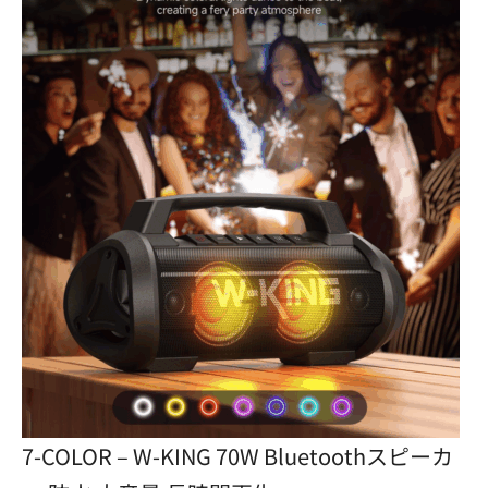
7-COLOR – W-KING 70W Bluetoothスピーカ