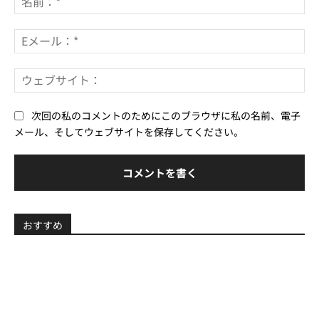
ン
前
ト：
*
E
メ
ー
ウ
ル
ェ
*
ブ
次回の私のコメントのためにこのブラウザに私の名前、電子
サ
メール、そしてウェブサイトを保存してください。
イ
ト
おすすめ