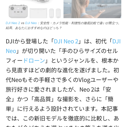
DJI Neo 2
vs
DJI Neo
：安全性・カメラ性能・利便性の徹底比較で違いが際立つ。
結局、あなたにおすすめなのはどっち？
DJIから登場した「
DJI Neo 2
」は、初代「
DJI
Neo
」が切り開いた「手のひらサイズのセル
フィー
ドローン
」というジャンルを、根本か
ら見直すほどの劇的な進化を遂げました。初
代Neoもその手軽さで多くのVlogユーザーや
旅行好きに愛されましたが、Neo 2は「安
全」かつ「高品質」な撮影を、さらに「簡
単」に行えるよう設計されています。本記事
では、この新旧モデルを徹底的に比較し、あ