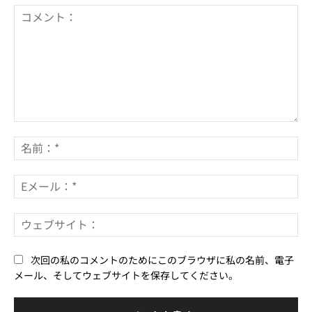
コ
メ
名
ン
前
ト：
*
E
メ
ー
ウ
ル
ェ
*
ブ
次回の私のコメントのためにこのブラウザに私の名前、電子
サ
メール、そしてウェブサイトを保存してください。
イ
ト