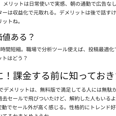
円節約。メリットは日常使いで実感、朝の通勤で広告
ターは収益化で元取れる。デメリットは後で話す
リットね。
価値ある？
時間短縮。職場で分析ツール使えば、投稿最適化で
ットはどう？
に！課金する前に知っておき
ジでデメリットは、無料版で満足してる人には無駄
去セールで飛びついたけど、解約した人もいるよ。sy
変動でセール外が高く感じる。性格的にトレンド好
いてるかまとめようか。