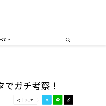
べて
タでガチ考察！
シェア