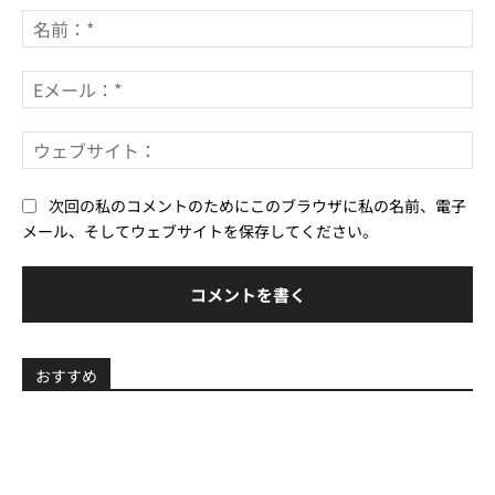
メ
名
ン
前
ト：
*
E
メ
ー
ウ
ル
ェ
*
ブ
次回の私のコメントのためにこのブラウザに私の名前、電子
サ
メール、そしてウェブサイトを保存してください。
イ
ト
おすすめ