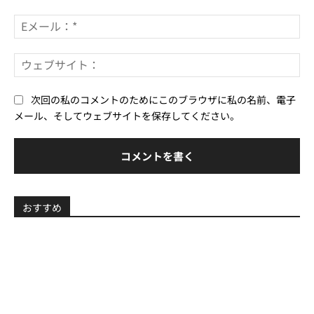
ト：
*
E
メ
ー
ウ
ル
ェ
*
ブ
次回の私のコメントのためにこのブラウザに私の名前、電子
サ
メール、そしてウェブサイトを保存してください。
イ
ト
おすすめ