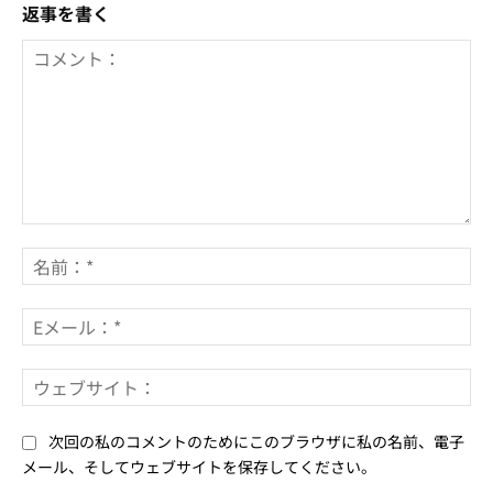
返事を書く
コ
メ
名
ン
前
ト：
*
E
メ
ー
ウ
ル
ェ
*
ブ
次回の私のコメントのためにこのブラウザに私の名前、電子
サ
メール、そしてウェブサイトを保存してください。
イ