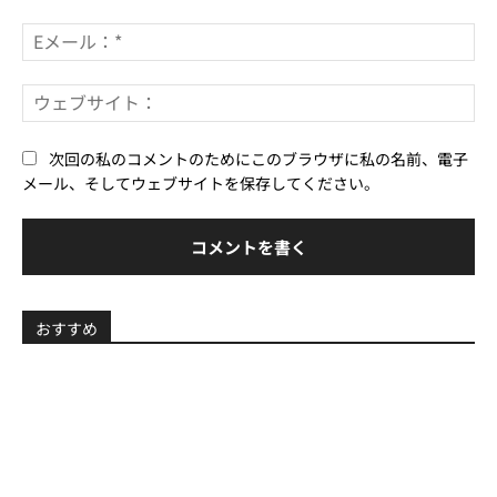
ト：
*
E
メ
ー
ウ
ル
ェ
*
ブ
次回の私のコメントのためにこのブラウザに私の名前、電子
サ
メール、そしてウェブサイトを保存してください。
イ
ト
おすすめ