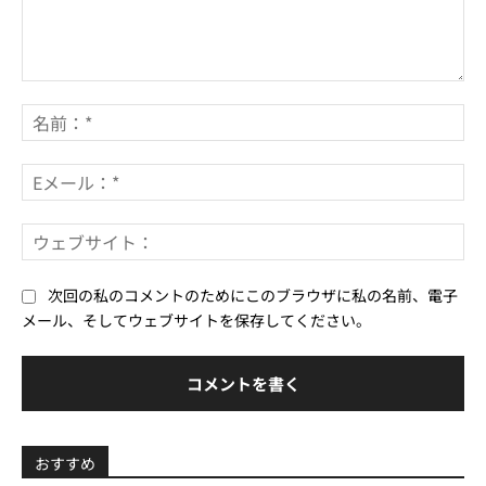
コ
メ
名
ン
前
ト：
*
E
メ
ー
ウ
ル
ェ
*
ブ
次回の私のコメントのためにこのブラウザに私の名前、電子
サ
メール、そしてウェブサイトを保存してください。
イ
ト
おすすめ