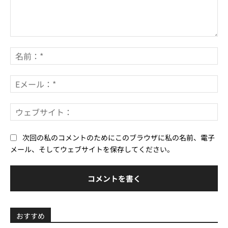
コ
メ
名
ン
前
ト：
*
E
メ
ー
ウ
ル
ェ
*
ブ
次回の私のコメントのためにこのブラウザに私の名前、電子
サ
メール、そしてウェブサイトを保存してください。
イ
ト
おすすめ