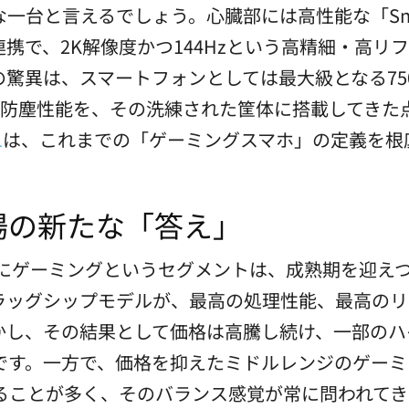
と言えるでしょう。心臓部には高性能な「Snapdra
連携で、2K解像度かつ144Hzという高精細・高
驚異は、スマートフォンとしては最大級となる750
の防水防塵性能を、その洗練された筐体に搭載してき
1
は、これまでの「ゲーミングスマホ」の定義を根
場の新たな「答え」
特にゲーミングというセグメントは、成熟期を迎え
ラッグシップモデルが、最高の処理性能、最高のリ
かし、その結果として価格は高騰し続け、一部のハ
です。一方で、価格を抑えたミドルレンジのゲーミ
ることが多く、そのバランス感覚が常に問われてき