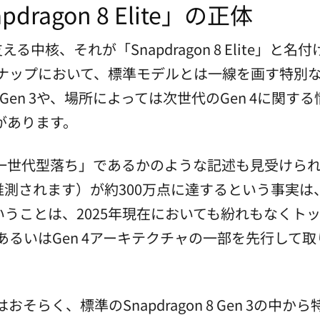
agon 8 Elite」の正体
中核、それが「Snapdragon 8 Elite」と名付
インナップにおいて、標準モデルとは一線を画す特別
 8 Gen 3や、場所によっては次世代のGen 4に
があります。
一世代型落ち」であるかのような記述も見受けら
準と推測されます）が約300万点に達するという事
るということは、2025年現在においても紛れもなく
の高性能版、あるいはGen 4アーキテクチャの一部を先行
はおそらく、標準のSnapdragon 8 Gen 3の