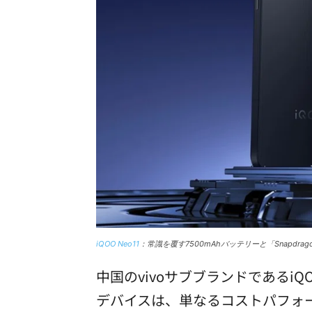
iQOO Neo11
：常識を覆す7500mAhバッテリーと「Snapdragon
中国のvivoサブブランドであるi
デバイスは、単なるコストパフォー