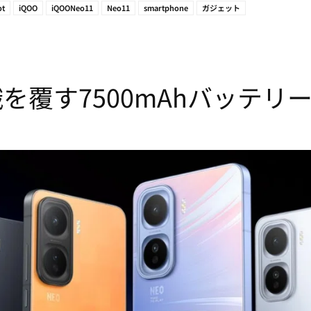
ot
iQOO
iQOONeo11
Neo11
smartphone
ガジェット
識を覆す7500mAhバッテリーと