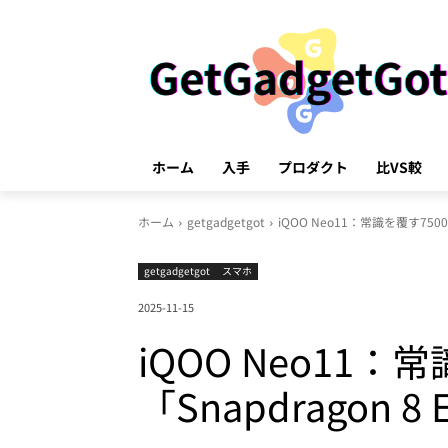
ホーム
入手
プロダクト
比VS較
ホーム
getgadgetgot
iQOO Neo11：常識を覆す7500m
getgadgetgot
スマホ
2025-11-15
iQOO Neo11
「Snapdragon 