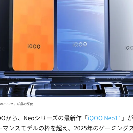
 8 Elite」搭載の怪物
QOOから、Neoシリーズの最新作「
iQOO Neo11
」
マンスモデルの枠を超え、2025年のゲーミング