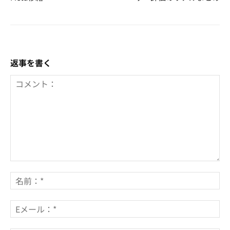
返事を書く
コ
メ
名
ン
前
ト：
*
E
メ
ー