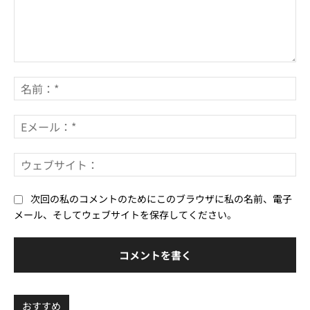
コ
メ
名
ン
前
ト：
*
E
メ
ー
ウ
ル
ェ
*
ブ
次回の私のコメントのためにこのブラウザに私の名前、電子
サ
メール、そしてウェブサイトを保存してください。
イ
ト
おすすめ