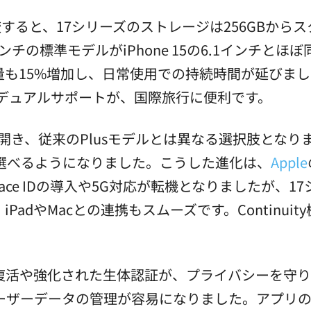
すると、17シリーズのストレージは256GBから
ンチの標準モデルがiPhone 15の6.1インチと
も15%増加し、日常使用での持続時間が延びまし
のデュアルサポートが、国際旅行に便利です。
を開き、従来のPlusモデルとは異なる選択肢とな
選べるようになりました。こうした進化は、
Apple
ce IDの導入や5G対応が転機となりましたが、1
adやMacとの連携もスムーズです。Continui
Dの復活や強化された生体認証が、プライバシーを守りま
ーザーデータの管理が容易になりました。アプリ