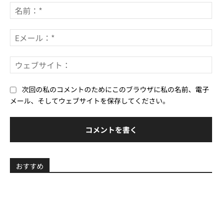
メ
名
ン
前
ト：
*
E
メ
ー
ウ
ル
ェ
*
ブ
次回の私のコメントのためにこのブラウザに私の名前、電子
サ
メール、そしてウェブサイトを保存してください。
イ
ト
おすすめ