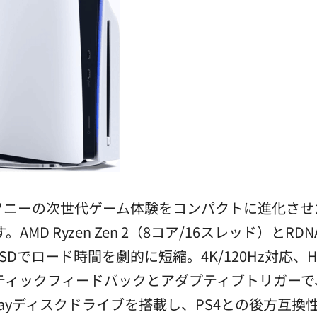
2000A01)は、ソニーの次世代ゲーム体験をコンパクトに
Ryzen Zen 2（8コア/16スレッド）とRDNA 2 
ロード時間を劇的に短縮。4K/120Hz対応、HDR、Te
のハプティックフィードバックとアダプティブトリガー
Blu-rayディスクドライブを搭載し、PS4との後方