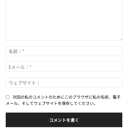
コ
メ
名
ン
前
ト：
*
E
メ
ー
ウ
ル
ェ
*
ブ
次回の私のコメントのためにこのブラウザに私の名前、電子
サ
メール、そしてウェブサイトを保存してください。
イ
ト