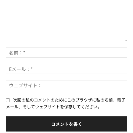
コ
メ
名
ン
前
ト：
*
E
メ
ー
ウ
ル
ェ
*
ブ
次回の私のコメントのためにこのブラウザに私の名前、電子
サ
メール、そしてウェブサイトを保存してください。
イ
ト