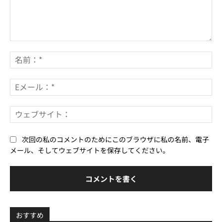
コ
メ
名
ン
前
ト：
*
E
メ
ー
ウ
ル
ェ
*
ブ
次回の私のコメントのためにこのブラウザに私の名前、電子
サ
メール、そしてウェブサイトを保存してください。
イ
ト
おすすめ