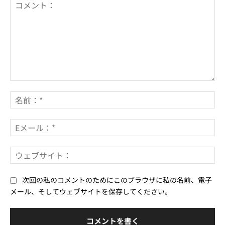
コ
メ
名
ン
前
ト：
*
E
メ
ー
ウ
ル
ェ
*
ブ
次回の私のコメントのためにこのブラウザに私の名前、電子
サ
メール、そしてウェブサイトを保存してください。
イ
ト