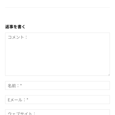
返事を書く
コ
メ
名
ン
前
ト：
*
E
メ
ー
ウ
ル