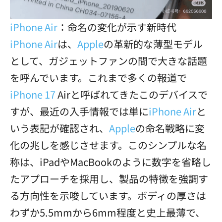
iPhone Air
：命名の変化が示す新時代
iPhone Air
は、
Apple
の革新的な薄型モデル
として、ガジェットファンの間で大きな話題
を呼んでいます。これまで多くの報道で
iPhone 17
Airと呼ばれてきたこのデバイスで
すが、最近の入手情報では単に
iPhone Air
と
いう表記が確認され、
Apple
の命名戦略に変
化の兆しを感じさせます。このシンプルな名
称は、iPadやMacBookのように数字を省略し
たアプローチを採用し、製品の特徴を強調す
る方向性を示唆しています。ボディの厚さは
わずか5.5mmから6mm程度と史上最薄で、