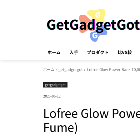
ホーム
入手
プロダクト
比VS較
ホーム
getgadgetgot
Lofree Glow Power Bank 10
getgadgetgot
2025-06-12
Lofree Glow Po
Fume)