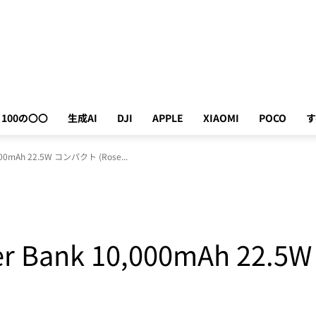
100の〇〇
生成AI
DJI
APPLE
XIAOMI
POCO
す
,000mAh 22.5W コンパクト (Rose...
wer Bank 10,000mAh 22