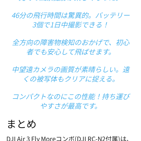
46分の飛行時間は驚異的。バッテリー
3個で1日中撮影できる！
全方向の障害物検知のおかげで、初心
者でも安心して飛ばせます。
中望遠カメラの画質が素晴らしい。遠
くの被写体もクリアに捉える。
コンパクトなのにこの性能！持ち運び
やすさが最高です。
まとめ
DJI Air 3 Fly Moreコンボ(DJI RC-N2付属)は、