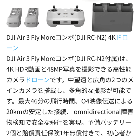
DJI Air 3 Fly Moreコンボ(DJI RC-N2) 4K
ドロ
ーン
DJI Air 3 Fly Moreコンボ(DJI RC-N2付属)は、
4K HDR動画と48MP写真を撮影できる高性能
カメラ
ドローン
です。中望遠と広角の2つのメ
インカメラを搭載し、多角的な撮影が可能で
す。最大46分の飛行時間、O4映像伝送による
20kmの安定した接続、 omnidirectional障害
物検知で安全な飛行を実現。予備バッテリー
2個と賠償責任保険1年無償付きで、初心者か