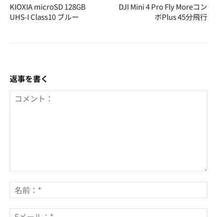
KIOXIA microSD 128GB
DJI Mini 4 Pro Fly Moreコン
UHS-I Class10 ブルー
ボPlus 45分飛行
返事を書く
コ
メ
名
ン
前
ト：
*
E