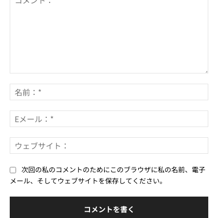
コ
メ
名
ン
前
ト：
*
E
メ
ー
ウ
ル
ェ
*
ブ
次回の私のコメントのためにこのブラウザに私の名前、電子
サ
メール、そしてウェブサイトを保存してください。
イ
ト