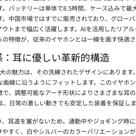
。バッテリーは単体で8.5時間、ケース込みで最
ます。中国市場ではすでに販売されており、グロー
アウトまで幅広く活躍します。AIを活用したリア
らの特徴が、従来のイヤホンとは一線を画す快適さ
感：耳に優しい革新的構造
o Proの最大の魅力は、その洗練されたデザインにあ
な曲線に沿うようにフィットします。このイヤホン
で、調整可能なアーチ形状によりさまざまな耳のサ
は、日常の激しい動きでも安定した装着を保証し
り、耳道を塞がないため、通勤中やジョギング時に
びやすく、白やシルバーのカラーバリエーションが