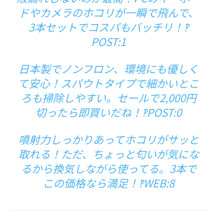
ドやカメラのホコリが一瞬で飛んで、
3本セットでコスパもバッチリ！‽
POST:1
日本製でノンフロン、環境にも優しく
て安心！スパウトタイプで細かいとこ
ろも掃除しやすい。セールで2,000円
切ったら即買いだね！‽POST:0
噴射力しっかりあってホコリがサッと
取れる！ただ、ちょっと匂いが気にな
るから換気しながら使ってる。3本で
この価格なら満足！‽WEB:8