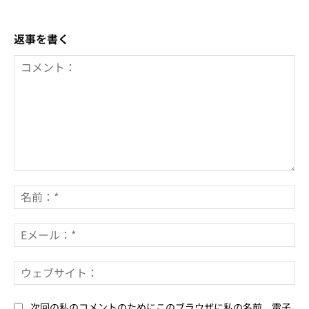
返事を書く
コ
メ
名
ン
前
ト：
*
E
メ
ー
ウ
ル
ェ
*
ブ
次回の私のコメントのためにこのブラウザに私の名前、電子