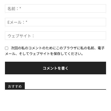
コ
メ
名
ン
前
ト：
*
E
メ
ー
ウ
ル
ェ
*
ブ
次回の私のコメントのためにこのブラウザに私の名前、電子
サ
メール、そしてウェブサイトを保存してください。
イ
ト
おすすめ