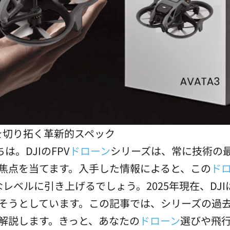
を切り拓く革新的スペック
。DJIのFPV
ドローン
シリーズは、常に技術の
3に焦点を当てます。入手した情報によると、この
ド
なレベルに引き上げるでしょう。2025年現在、DJ
を起こそうとしています。この記事では、シリーズの
しく解説します。きっと、あなたの
ドローン
選びや飛