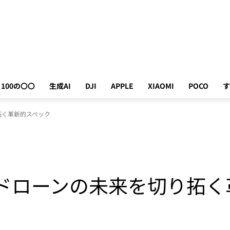
100の〇〇
生成AI
DJI
APPLE
XIAOMI
POCO
す
切り拓く革新的スペック
3：FPVドローンの未来を切り